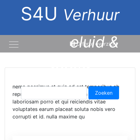
S4U
Verhuur
licht, geluid &
Offerte overzicht
beeld
nemo possimus et quia ad est temporibus ab
Zoeken
reprehenderit eveniet quisquam libero. et
naar:
laboriosam porro et qui reiciendis vitae
voluptates earum placeat soluta nobis vero
corrupti et id. nulla maxime qu