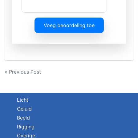
Voeg beoordeling toe
Bericht
« Previous Post
navigatie
Licht
Geluid
Beeld
Rigging
Overige