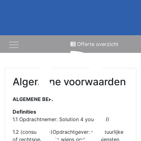
S
Offerte overzicht
Algemene voorwaarden
ALGEMENE BEPALINGEN
Definities
1.1 Opdrachtnemer: Solution 4 you (S4U)
1.2 (consument-)Opdrachtgever: de natuurlijke
of rechtspersoon in wiens opdracht diensten