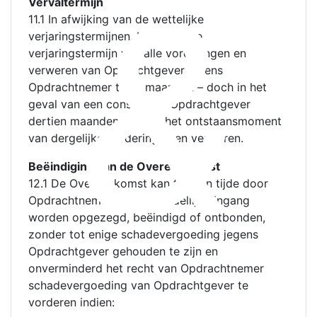
&
Vervaltermijn
11.1 In afwijking van de wettelijke
verjaringstermijnen, bedraagt de
verjaringstermijn van alle vorderingen en
verweren van Opdrachtgever jegens
Opdrachtnemer twee maanden – doch in het
geval van een consument-Opdrachtgever
dertien maanden – vanaf het ontstaansmoment
van dergelijke vorderingen en verweren.
Beëindiging van de Overeenkomst
12.1 De Overeenkomst kan te allen tijde door
Opdrachtnemer met onmiddellijke ingang
worden opgezegd, beëindigd of ontbonden,
zonder tot enige schadevergoeding jegens
Opdrachtgever gehouden te zijn en
onverminderd het recht van Opdrachtnemer
schadevergoeding van Opdrachtgever te
vorderen indien: