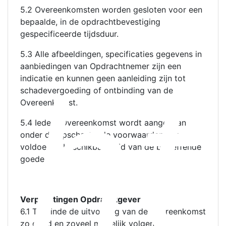
5.2 Overeenkomsten worden gesloten voor een
bepaalde, in de opdrachtbevestiging
gespecificeerde tijdsduur.
5.3 Alle afbeeldingen, specificaties gegevens in
ht
aanbiedingen van Opdrachtnemer zijn een
indicatie en kunnen geen aanleiding zijn tot
schadevergoeding of ontbinding van de
Overeenkomst.
5.4 Iedere Overeenkomst wordt aangegaan
onder de opschortende voorwaarden van
voldoende beschikbaarheid van de betreffende
goederen.
Verplichtingen Opdrachtgever
6.1 Teneinde de uitvoering van de Overeenkomst
zo goed en zoveel mogelijk volgens het