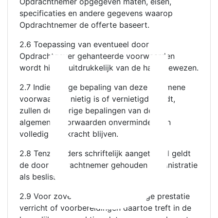
Opdrachtnemer opgegeven maten, eisen,
U
specificaties en andere gegevens waarop
Opdrachtnemer de offerte baseert.
2.6 Toepassing van eventueel door
Opdrachtgever gehanteerde voorwaarden
wordt hierbij uitdrukkelijk van de hand gewezen.
2.7 Indien enige bepaling van deze algemene
voorwaarden nietig is of vernietigd wordt,
zullen de overige bepalingen van deze
algemene voorwaarden onverminderd en
volledig van kracht blijven.
2.8 Tenzij anders schriftelijk aangetoond geldt
de door Opdrachtnemer gehouden administratie
als beslissend.
2.9 Voor zover Opdrachtgever enige prestatie
verricht of voorbereidingen daartoe treft in de