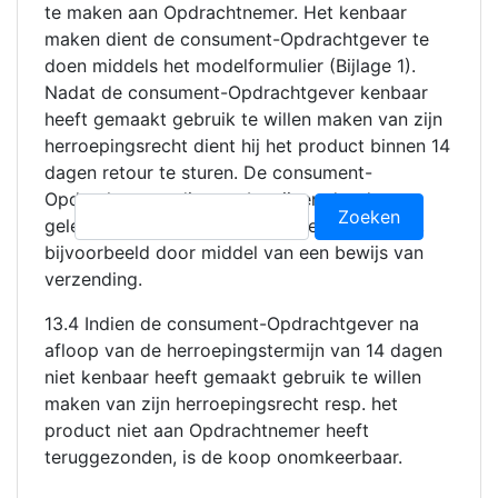
te maken aan Opdrachtnemer. Het kenbaar
maken dient de consument-Opdrachtgever te
doen middels het modelformulier (Bijlage 1).
Nadat de consument-Opdrachtgever kenbaar
heeft gemaakt gebruik te willen maken van zijn
herroepingsrecht dient hij het product binnen 14
dagen retour te sturen. De consument-
Opdrachtgever dient te bewijzen dat de
Zoeken
geleverde goederen tijdig zijn teruggestuurd,
naar:
bijvoorbeeld door middel van een bewijs van
verzending.
13.4 Indien de consument-Opdrachtgever na
afloop van de herroepingstermijn van 14 dagen
niet kenbaar heeft gemaakt gebruik te willen
maken van zijn herroepingsrecht resp. het
product niet aan Opdrachtnemer heeft
teruggezonden, is de koop onomkeerbaar.