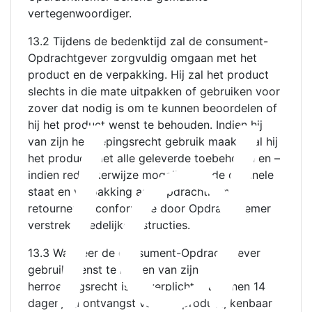
vertegenwoordiger.
13.2 Tijdens de bedenktijd zal de consument-
Opdrachtgever zorgvuldig omgaan met het
ld
product en de verpakking. Hij zal het product
slechts in die mate uitpakken of gebruiken voor
zover dat nodig is om te kunnen beoordelen of
hij het product wenst te behouden. Indien hij
van zijn herroepingsrecht gebruik maakt, zal hij
het product met alle geleverde toebehoren en –
indien redelijkerwijze mogelijk – in de originele
staat en verpakking aan Opdrachtnemer
retourneren, conform de door Opdrachtnemer
verstrekte redelijke instructies.
13.3 Wanneer de consument-Opdrachtgever
gebruik wenst te maken van zijn
herroepingsrecht is hij verplicht dit binnen 14
dagen, na ontvangst van het product, kenbaar