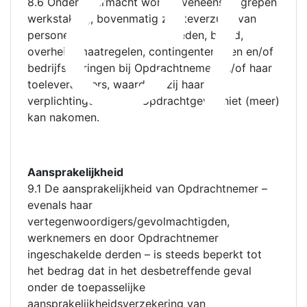
el
8.6 Onder overmacht wordt eveneens begrepen
werkstaking, bovenmatig ziekteverzuim van
personeel, transportmoeilijkheden, brand,
overheidsmaatregelen, contingenteringen en/of
bedrijfsstoringen bij Opdrachtnemer en/of haar
toeleveranciers, waardoor zij haar
verplichtingen jegens Opdrachtgever niet (meer)
kan nakomen.
Aansprakelijkheid
9.1 De aansprakelijkheid van Opdrachtnemer –
evenals haar
vertegenwoordigers/gevolmachtigden,
werknemers en door Opdrachtnemer
ingeschakelde derden – is steeds beperkt tot
het bedrag dat in het desbetreffende geval
onder de toepasselijke
aansprakelijkheidsverzekering van