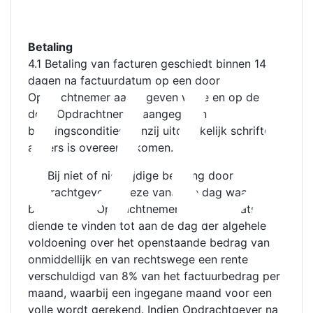
uu
Betaling
4.1 Betaling van facturen geschiedt binnen 14
dagen na factuurdatum op een door
Opdrachtnemer aangegeven wijze en op de
door Opdrachtnemer aangegeven
betalingscondities, tenzij uitdrukkelijk schriftelijk
anders is overeengekomen.
4.2 Bij niet of niet-tijdige betaling door
Opdrachtgever is deze vanaf de dag waarop
betaling aan Opdrachtnemer uiterlijk plaats
diende te vinden tot aan de dag der algehele
voldoening over het openstaande bedrag van
onmiddellijk en van rechtswege een rente
verschuldigd van 8% van het factuurbedrag per
maand, waarbij een ingegane maand voor een
volle wordt gerekend. Indien Opdrachtgever na