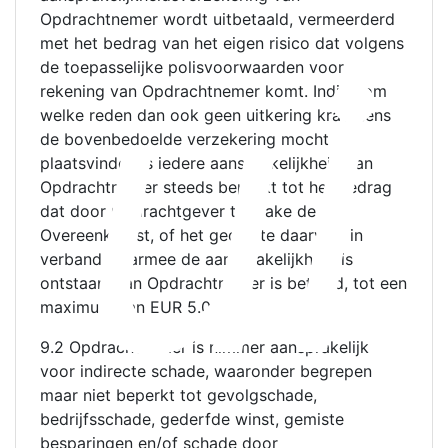
ui
Opdrachtnemer wordt uitbetaald, vermeerderd
met het bedrag van het eigen risico dat volgens
de toepasselijke polisvoorwaarden voor
rekening van Opdrachtnemer komt. Indien om
welke reden dan ook geen uitkering krachtens
de bovenbedoelde verzekering mocht
plaatsvinden is iedere aansprakelijkheid van
Opdrachtnemer steeds beperkt tot het bedrag
dat door Opdrachtgever ter zake de
Overeenkomst, of het gedeelte daarvan, in
verband waarmee de aansprakelijkheid is
ontstaan, aan Opdrachtnemer is betaald, tot een
maximum van EUR 5.000.
9.2 Opdrachtnemer is nimmer aansprakelijk
voor indirecte schade, waaronder begrepen
maar niet beperkt tot gevolgschade,
bedrijfsschade, gederfde winst, gemiste
besparingen en/of schade door