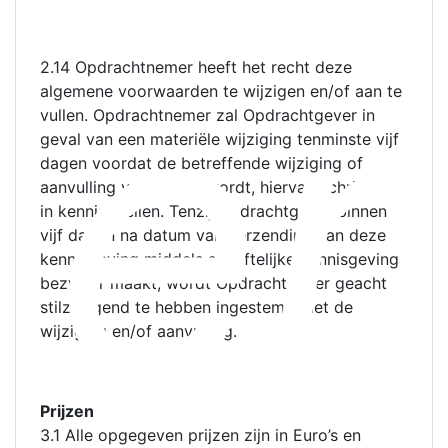
er
2.14 Opdrachtnemer heeft het recht deze
algemene voorwaarden te wijzigen en/of aan te
vullen. Opdrachtnemer zal Opdrachtgever in
geval van een materiële wijziging tenminste vijf
dagen voordat de betreffende wijziging of
aanvulling van kracht wordt, hiervan schriftelijk
in kennis stellen. Tenzij Opdrachtgever binnen
vijf dagen na datum van verzending van deze
kennisgeving middels schriftelijke kennisgeving
bezwaar maakt, wordt Opdrachtgever geacht
stilzwijgend te hebben ingestemd met de
wijziging en/of aanvulling.
Prijzen
3.1 Alle opgegeven prijzen zijn in Euro’s en