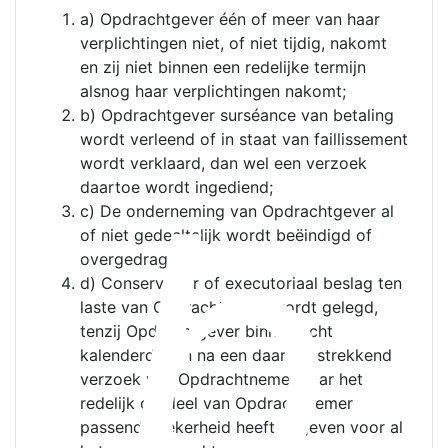
a) Opdrachtgever één of meer van haar
verplichtingen niet, of niet tijdig, nakomt
en zij niet binnen een redelijke termijn
alsnog haar verplichtingen nakomt;
b) Opdrachtgever surséance van betaling
wordt verleend of in staat van faillissement
b
wordt verklaard, dan wel een verzoek
daartoe wordt ingediend;
c) De onderneming van Opdrachtgever al
of niet gedeeltelijk wordt beëindigd of
overgedragen;
d) Conservatoir of executoriaal beslag ten
laste van Opdrachtgever wordt gelegd,
tenzij Opdrachtgever binnen acht
kalenderdagen na een daartoe strekkend
verzoek van Opdrachtnemer naar het
redelijk oordeel van Opdrachtnemer
passende zekerheid heeft gegeven voor al