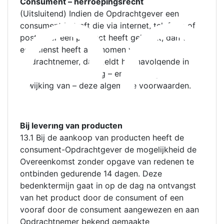
ee
Consument – herroepingsrecht
(Uitsluitend) Indien de Opdrachtgever een
consument betreft die via internet, telefoon of
postorder een product heeft gekocht, dan wel
een dienst heeft afgenomen van
Opdrachtnemer, dan geldt het navolgende in
Artikel 13 in aanvulling – en zo nodig in
afwijking van – deze algemene voorwaarden.
Bij levering van producten
13.1 Bij de aankoop van producten heeft de
consument-Opdrachtgever de mogelijkheid de
Overeenkomst zonder opgave van redenen te
ontbinden gedurende 14 dagen. Deze
bedenktermijn gaat in op de dag na ontvangst
van het product door de consument of een
vooraf door de consument aangewezen en aan
Opdrachtnemer bekend gemaakte