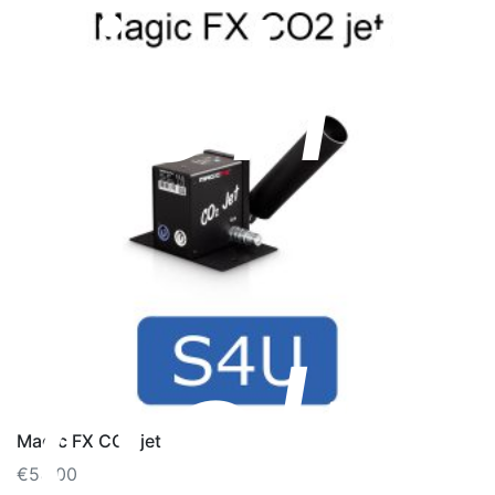
licht,
gelui
Magic FX CO2 jet
€
50.00