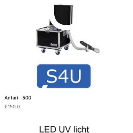
U
Verh
Antari S500
€
150.00