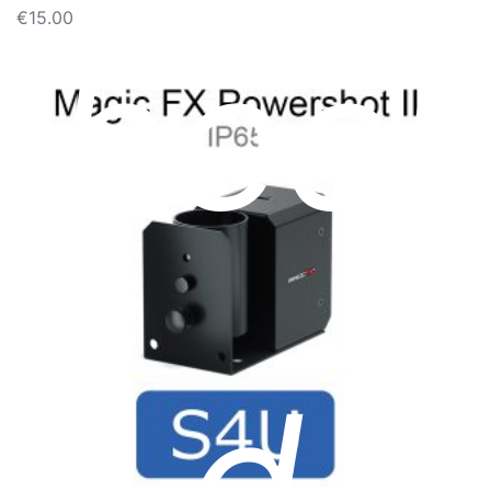
€
15.00
beel
d