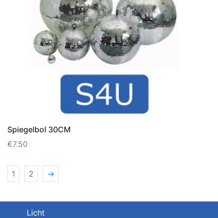
Spiegelbol 30CM
€
7.50
1
2
→
Licht