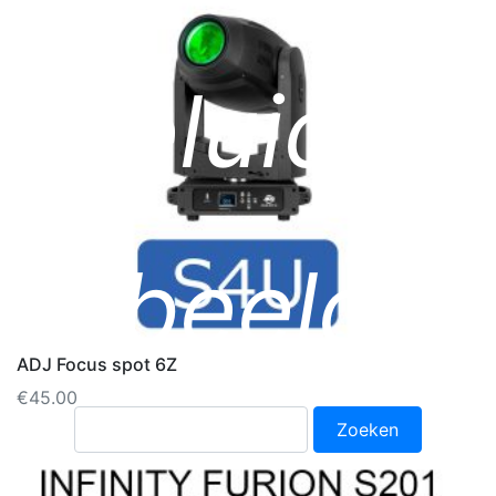
geluid &
beeld
ADJ Focus spot 6Z
€
45.00
Zoeken
naar: