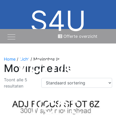
S4U
Offerte overzicht
Verhuur
Home
/
Licht
/ Movingheads
Movingheads
Toont alle 5
resultaten
licht,