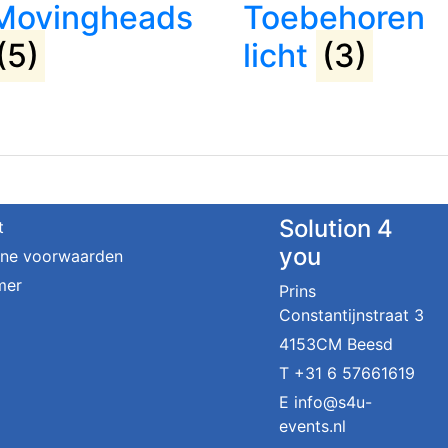
Movingheads
Toebehoren
(5)
licht
(3)
Solution 4
t
you
ne voorwaarden
mer
Prins
Constantijnstraat 3
4153CM Beesd
T
+31 6 57661619
E
info@s4u-
events.nl