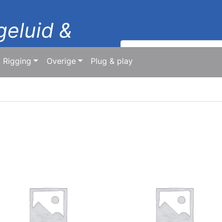
geluid &
Zoeken
naar:
Rigging
Overige
Plug & play