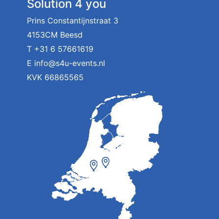
Solution 4 you
Prins Constantijnstraat 3
4153CM Beesd
T
+31 6 57661619
E
info@s4u-events.nl
KVK 66865565