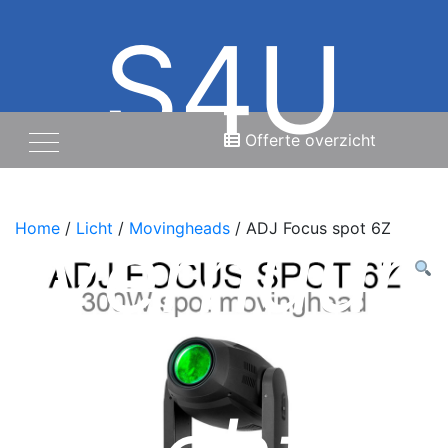
S4U
Offerte overzicht
Verhuur
Home
/
Licht
/
Movingheads
/ ADJ Focus spot 6Z