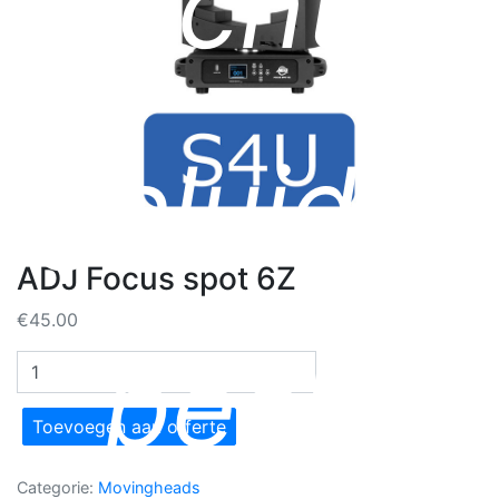
licht,
geluid &
ADJ Focus spot 6Z
€
45.00
beeld
ADJ
Focus
spot
Toevoegen aan offerte
6Z
aantal
Categorie:
Movingheads