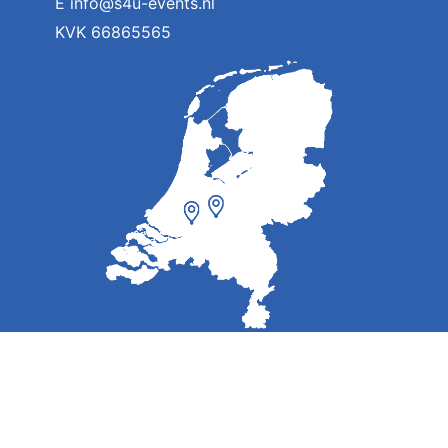
E
info@s4u-events.nl
KVK 66865565