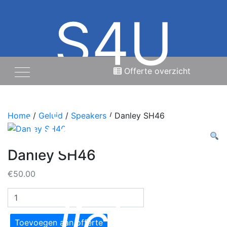
S4U
Offerte overzicht
Verhuur
Home
/
Geluid
/
Speakers
/ Danley SH46
Danley SH46
€
50.00
Danley
licht,
SH46
aantal
Toevoegen aan offerte