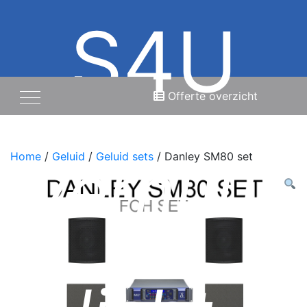
S4U
Offerte overzicht
Verhuur
Home
/
Geluid
/
Geluid sets
/ Danley SM80 set