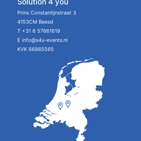
Solution 4 you
Prins Constantijnstraat 3
4153CM Beesd
T
+31 6 57661619
E
info@s4u-events.nl
KVK 66865565