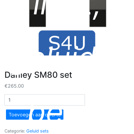
licht,
geluid &
Danley SM80 set
€
265.00
beeld
Danley
SM80
set
Toevoegen aan offerte
aantal
Categorie:
Geluid sets