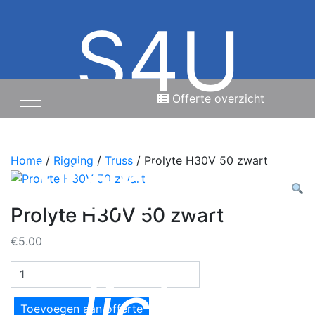
S4U
Offerte overzicht
Verhuur
Home
/
Rigging
/
Truss
/ Prolyte H30V 50 zwart
Prolyte H30V 50 zwart
€
5.00
Prolyte
licht,
H30V
50
Toevoegen aan offerte