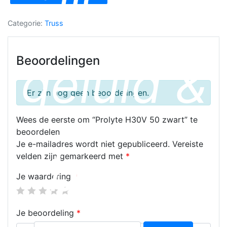
zwart
aantal
Categorie:
Truss
Beoordelingen
geluid &
Er zijn nog geen beoordelingen.
Wees de eerste om “Prolyte H30V 50 zwart” te
beoordelen
Je e-mailadres wordt niet gepubliceerd.
Vereiste
beeld
velden zijn gemarkeerd met
*
Je waardering
*
Je beoordeling
*