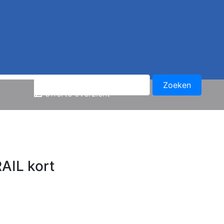
n
Offerte overzicht
AIL kort