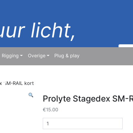
ur licht,
Zoeke
naar:
Rigging
Overige
Plug & play
d
x SM-RAIL kort
Prolyte Stagedex SM-R
€
15.00
Prolyte
Stagedex