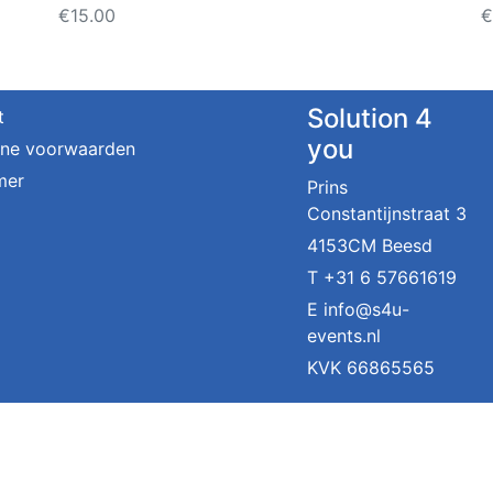
€
15.00
€
Solution 4
t
you
ne voorwaarden
mer
Prins
Constantijnstraat 3
4153CM Beesd
T
+31 6 57661619
E
info@s4u-
events.nl
KVK 66865565