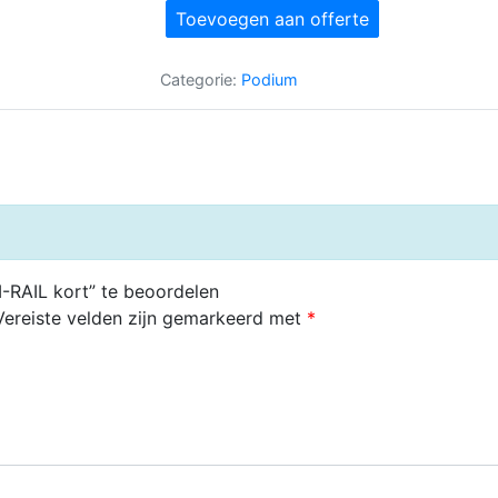
SM-
Toevoegen aan offerte
RAIL
kort
Categorie:
Podium
aantal
-RAIL kort” te beoordelen
Vereiste velden zijn gemarkeerd met
*