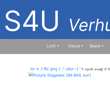
S4U
Verhu
Licht
Geluid
Beeld
geluid & beel
Home
/
Rigging
/
Podium
/ Prolyte Stagede