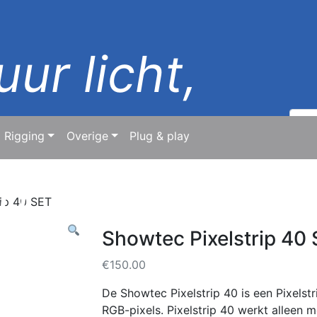
ur licht,
Zoek
naar:
Rigging
Overige
Plug & play
ld
rip 40 SET
Showtec Pixelstrip 40
€
150.00
De Showtec Pixelstrip 40 is een Pixelst
RGB-pixels. Pixelstrip 40 werkt alleen me