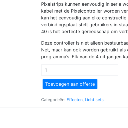
Pixelstrips kunnen eenvoudig in serie 
kabel met de Pixelcontroller worden ve
kan het eenvoudig aan elke constructie
verbindingsplaat stelt gebruikers in staat
40 is het perfecte gereedschap om ver
Deze controller is niet alleen bestuurba
Net, maar kan ook worden gebruikt als
programma’s. Elk van de 4 uitgangen kan
Showtec
Pixelstrip
40
Toevoegen aan offerte
SET
aantal
Categorieën:
Effecten
,
Licht sets