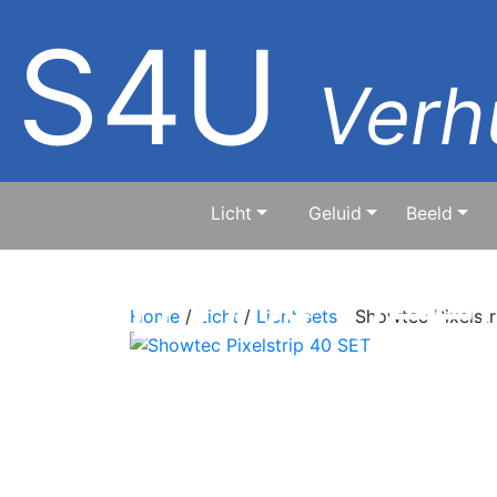
S4U
Verhu
Licht
Geluid
Beeld
geluid & bee
Home
/
Licht
/
Licht sets
/ Showtec Pixelst