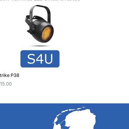
trike P38
15.00