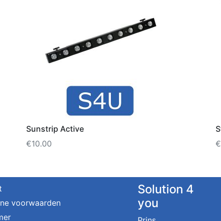
Sunstrip Active
S
€
10.00
€
Solution 4
t
you
ne voorwaarden
mer
Prins