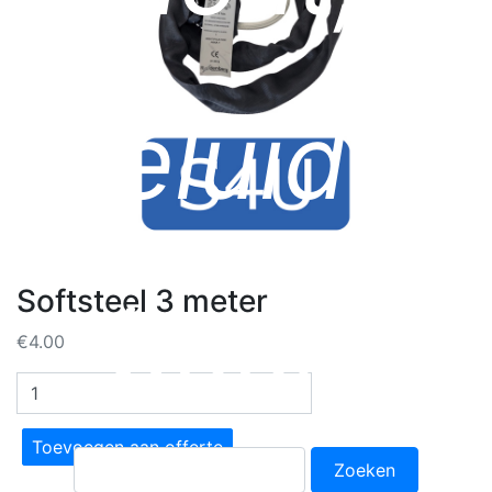
geluid &
Softsteel 3 meter
beeld
€
4.00
Softsteel
3
meter
Toevoegen aan offerte
Zoeken
aantal
naar: