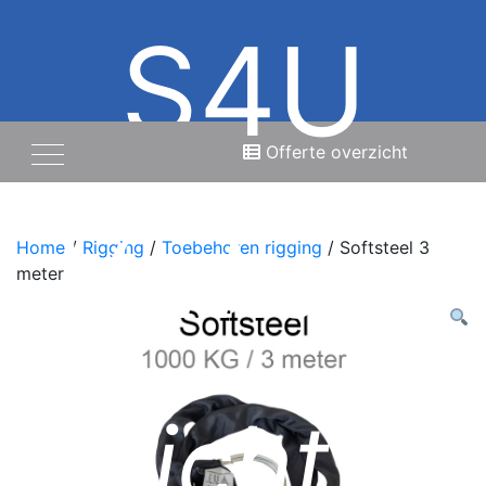
S4U
Offerte overzicht
Verhuur
Home
/
Rigging
/
Toebehoren rigging
/ Softsteel 3
meter
licht,