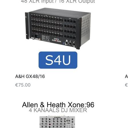
A&H GX48/16
A
€
75.00
€