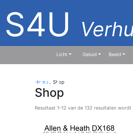
S4U
Verhu
Licht
Geluid
Beeld
geluid & beel
Home
/ Shop
Shop
Resultaat 1–12 van de 132 resultaten wordt