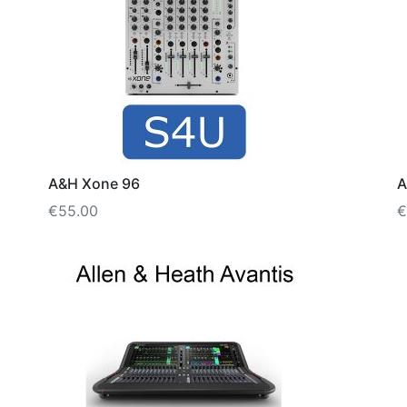
A&H Xone 96
A
€
55.00
€