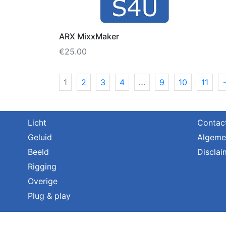
ARX MixxMaker
€
25.00
1
2
3
4
…
9
10
11
Licht
Contac
Geluid
Algeme
Beeld
Disclai
Rigging
Overige
Plug & play