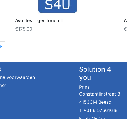
Avolites Tiger Touch II
A
€
175.00
€
→
Solution 4
t
you
ne voorwaarden
mer
Prins
Constantijnstraat 3
4153CM Beesd
T
+31 6 57661619
E
info@s4u-
events.nl