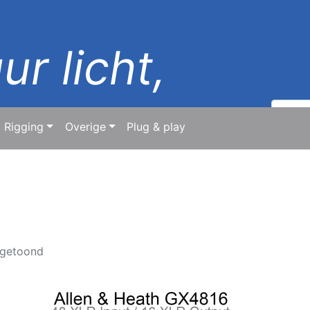
ur licht,
Zoeken
naar:
Rigging
Overige
Plug & play
d
 getoond