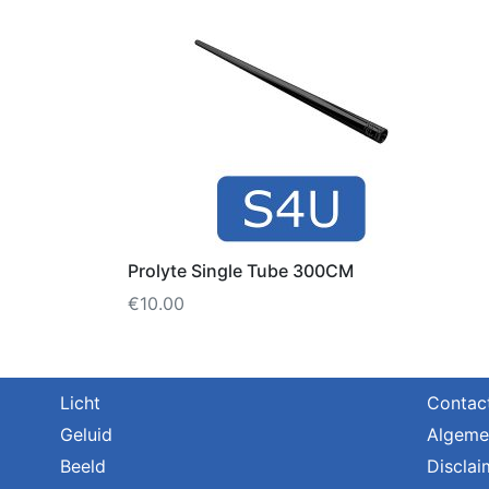
Prolyte Single Tube 300CM
€
10.00
Licht
Contac
Geluid
Algeme
Beeld
Disclai