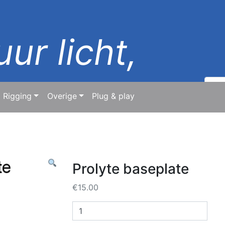
ur licht,
Zoek
naar:
Rigging
Overige
Plug & play
ld
Prolyte baseplate
€
15.00
Prolyte
baseplate