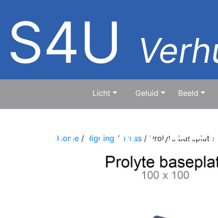
S4U
Verhu
Licht
Geluid
Beeld
geluid & bee
Home
/
Rigging
/
Truss
/ Prolyte baseplate