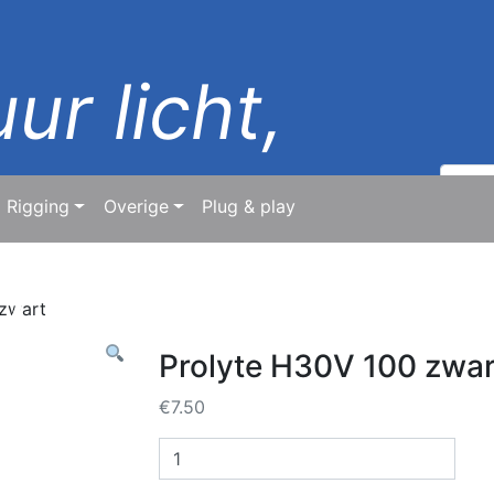
ur licht,
Zoeke
naar:
Rigging
Overige
Plug & play
d
 zwart
Prolyte H30V 100 zwar
€
7.50
Prolyte
H30V