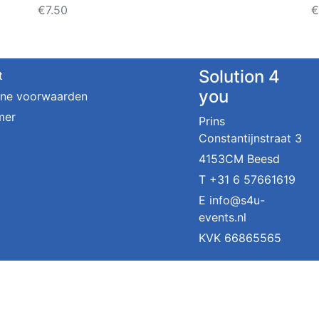
€
7.50
€
Solution 4
t
you
ne voorwaarden
mer
Prins
Constantijnstraat 3
4153CM Beesd
T
+31 6 57661619
E
info@s4u-
events.nl
KVK 66865565