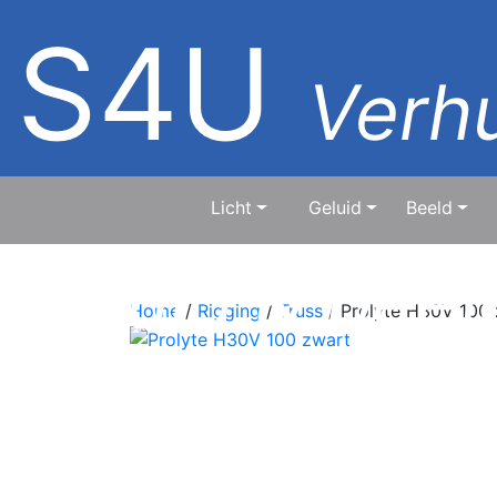
S4U
Verhu
Licht
Geluid
Beeld
geluid & beel
Home
/
Rigging
/
Truss
/ Prolyte H30V 100