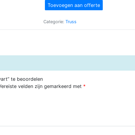
100
Toevoegen aan offerte
zwart
aantal
Categorie:
Truss
art” te beoordelen
Vereiste velden zijn gemarkeerd met
*