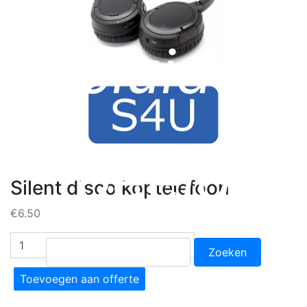
geluid &
beeld
Silent disco koptelefoon
€
6.50
Silent
Zoeken
disco
naar:
koptelefoon
Toevoegen aan offerte
aantal