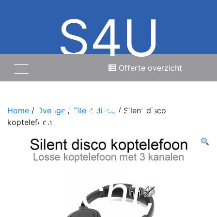
S4U
Offerte overzicht
Verhuur
Home
/
Overige
/
Silent disco
/ Silent disco
koptelefoon
licht,