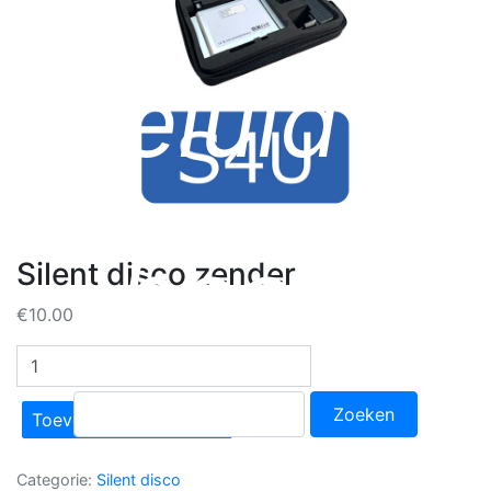
geluid &
beeld
Silent disco zender
€
10.00
Silent
disco
Zoeken
zender
Toevoegen aan offerte
naar:
aantal
Categorie:
Silent disco