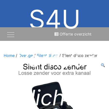
S4U
Offerte overzicht
Verhuur
Home
/
Overige
/
Silent disco
/ Silent disco zender
licht,